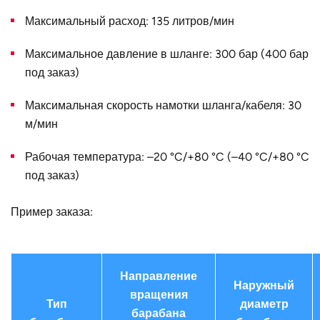
Наружный
1600
Максимальный расход: 135 литров/мин
диаметр D, мм
Страна
Германия
Максимальное давление в шланге: 300 бар (400 бар
под заказ)
Максимальная скорость намотки шланга/кабеля: 30
м/мин
Рабочая температура: –20 °C/+80 °C (–40 °C/+80 °C
под заказ)
Пример заказа:
Направление
Наружный
вращения
Тип
диаметр
барабана