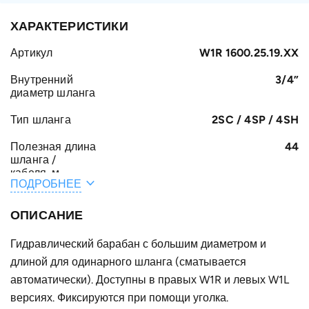
ХАРАКТЕРИСТИКИ
Артикул
W1R 1600.25.19.XX
Внутренний
3/4”
диаметр шланга
Тип шланга
2SC / 4SP / 4SH
Полезная длина
44
шланга /
кабеля, м
ПОДРОБНЕЕ
Общая длина
45
шланга /
ОПИСАНИЕ
кабеля, м
Гидравлический барабан с большим диаметром и
B, мм
300
длиной для одинарного шланга (сматывается
Конструктивное
автоматически). Доступны в правых W1R и левых W1L
для одинарного шланга
исполнение
версиях. Фиксируются при помощи уголка.