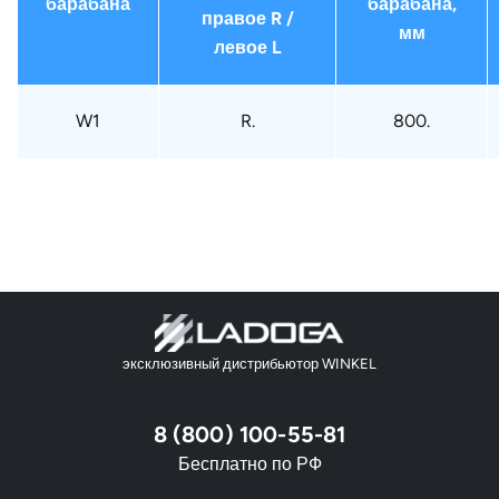
барабана
барабана,
правое R /
мм
левое L
W1
R.
800.
эксклюзивный дистрибьютор WINKEL
8 (800) 100-55-81
Бесплатно по РФ