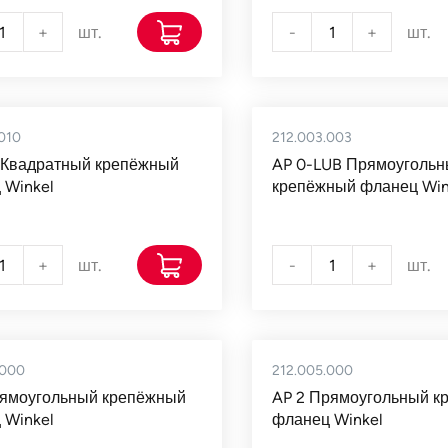
+
шт.
-
+
шт.
010
212.003.003
 Квадратный крепёжный
AP 0-LUB Прямоуголь
 Winkel
крепёжный фланец Win
+
шт.
-
+
шт.
.000
212.005.000
рямоугольный крепёжный
AP 2 Прямоугольный к
 Winkel
фланец Winkel