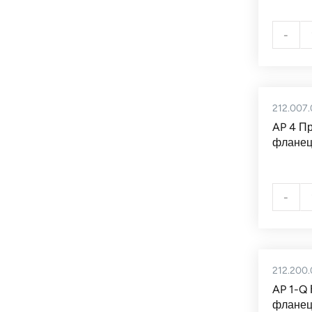
-
212.007.
AP 4 П
фланец
-
212.200.
AP 1-Q
фланец