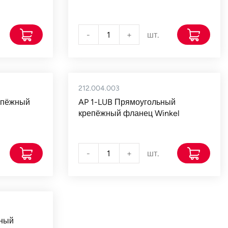
-
+
шт.
212.004.003
епёжный
AP 1-LUB Прямоугольный
крепёжный фланец Winkel
-
+
шт.
ьный