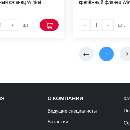
ный фланец Winkel
крепёжный фланец Win
+
шт.
-
+
шт.
1
2
ИЯ
О КОМПАНИИ
Ка
По
Ведущие специалисты
Вакансии
Се