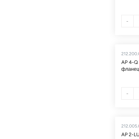
-
212.200.
AP 4-Q
фланец
-
212.005
AP 2-L