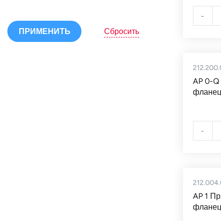
-
Сбросить
ПРИМЕНИТЬ
212.200.
AP 0-Q
фланец
-
212.004
AP 1 П
фланец