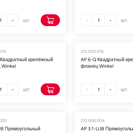
+
шт.
-
+
шт.
014
212.200.016
 Квадратный крепёжный
AP 6-Q Квадратный кр
 Winkel
фланец Winkel
+
шт.
-
+
шт.
.002
212.006.004
UB Прямоугольный
AP 3.1-LUB Прямоугол