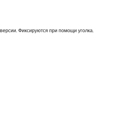
10.6
160
версии. Фиксируются при помощи уголка.
422
47
92
для одинарного шланга
570
Германия