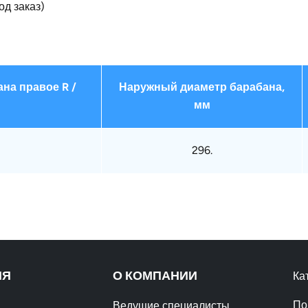
од заказ)
на правое R /
Наружный диаметр барабана,
мм
296.
ИЯ
О КОМПАНИИ
Ка
По
Ведущие специалисты