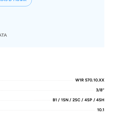
АТА
W1R 570.10.XX
3/8”
B1 / 1SN / 2SC / 4SP / 4SH
10.1