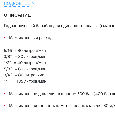
ПОДРОБНЕЕ
Общая длина шланга / кабеля, м
ОПИСАНИЕ
A, мм
F, мм
Гидравлический барабан для одинарного шланга (сматыв
E, мм
Максимальный расход:
B, мм
5/16” = 30 литров/мин
Конструктивное исполнение
3/8” = 30 литров/мин
1/2” = 40 литров/мин
Наружный диаметр D, мм
5/8” = 60 литров/мин
3/4” = 80 литров/мин
Страна
1” = 135 литров/мин
Максимальное давление в шланге: 300 бар (400 бар по
Максимальная скорость намотки шланга/кабеля: 30 м/