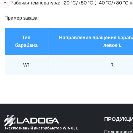
Рабочая температура: –20 °C/+80 °C (–40 °C/+80 °C п
Пример заказа:
Тип
Направление вращения бараба
барабана
левое L
W1
R.
ПРОДУКЦ
эксклюзивный дистрибьютор WINKEL
Подшипники