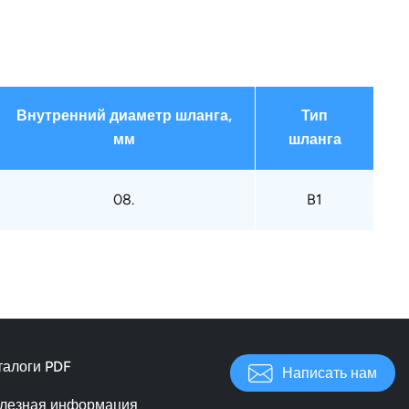
Внутренний диаметр шланга,
Тип
мм
шланга
08.
B1
талоги PDF
Написать нам
лезная информация