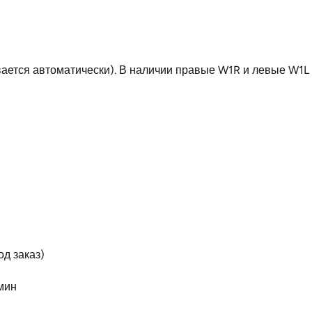
ается автоматически). В наличии правые W1R и левые W1L 
д заказ)
мин