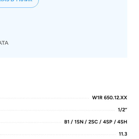
АТА
W1R 650.12.XX
1/2”
B1 / 1SN / 2SC / 4SP / 4SH
11.3