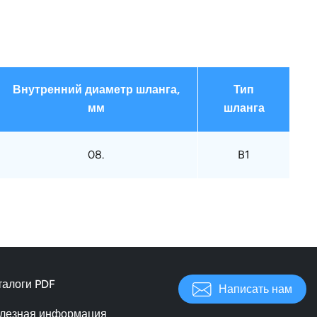
Внутренний диаметр шланга,
Тип
мм
шланга
08.
B1
талоги PDF
Написать нам
лезная информация