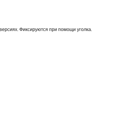
11.8
160
версиях. Фиксируются при помощи уголка.
422
47
92
для одинарного шланга
650
Германия