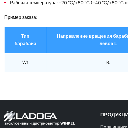
Рабочая температура: –20 °C/+80 °C (–40 °C/+80 °C п
Пример заказа:
Тип
Направление вращения бараба
барабана
левое L
W1
R.
ПРОДУКЦ
эксклюзивный дистрибьютор WINKEL
Подшипники