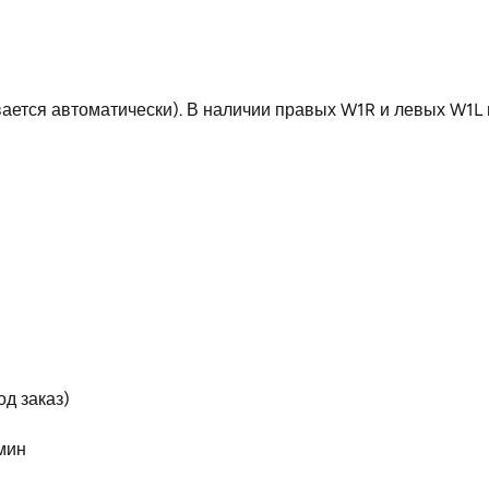
ается автоматически). В наличии правых W1R и левых W1L 
д заказ)
мин