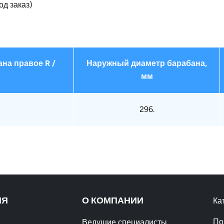
од заказ)
на правое R /
Наружный диаметр барабана,
мм
296.
ИЯ
О КОМПАНИИ
Ка
По
Ведущие специалисты