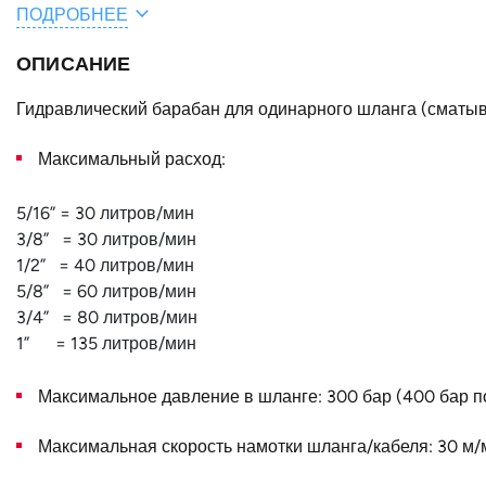
ПОДРОБНЕЕ
Общая длина шланга / кабеля, м
ОПИСАНИЕ
A, мм
F, мм
Гидравлический барабан для одинарного шланга (сматыв
E, мм
Максимальный расход:
B, мм
5/16” = 30 литров/мин
Конструктивное исполнение
3/8” = 30 литров/мин
1/2” = 40 литров/мин
Наружный диаметр D, мм
5/8” = 60 литров/мин
3/4” = 80 литров/мин
Страна
1” = 135 литров/мин
Максимальное давление в шланге: 300 бар (400 бар по
Максимальная скорость намотки шланга/кабеля: 30 м/