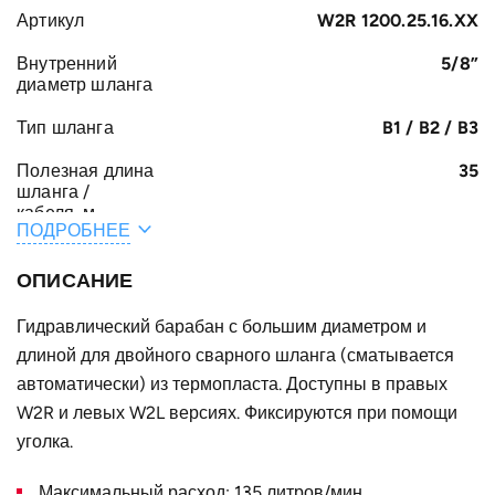
Артикул
W2R 1200.25.16.XX
Внутренний
5/8”
диаметр шланга
Тип шланга
B1 / B2 / B3
Полезная длина
35
шланга /
кабеля, м
ПОДРОБНЕЕ
Общая длина
37
шланга /
ОПИСАНИЕ
кабеля, м
Гидравлический барабан с большим диаметром и
A, мм
544
длиной для двойного сварного шланга (сматывается
F, мм
автоматически) из термопласта. Доступны в правых
605
W2R и левых W2L версиях. Фиксируются при помощи
E, мм
244
уголка.
B, мм
300
Максимальный расход: 135 литров/мин