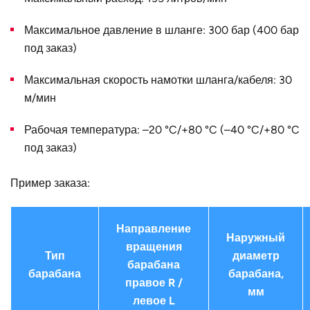
Конструктивное
для двойного шланга
исполнение
Максимальное давление в шланге: 300 бар (400 бар
под заказ)
Наружный
1200
диаметр D, мм
Максимальная скорость намотки шланга/кабеля: 30
Страна
Германия
м/мин
Рабочая температура: –20 °C/+80 °C (–40 °C/+80 °C
под заказ)
Пример заказа:
Направление
Наружный
вращения
Тип
диаметр
барабана
барабана
барабана,
правое R /
мм
левое L