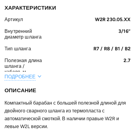
ХАРАКТЕРИСТИКИ
Артикул
W2R 230.05.XX
Внутренний
3/16”
диаметр шланга
Тип шланга
R7 / R8 / B1 / B2
Полезная длина
2.7
шланга /
кабеля, м
ПОДРОБНЕЕ
Общая длина
3
шланга /
ОПИСАНИЕ
кабеля, м
Компактный барабан с большей полезной длиной для
A, мм
141
двойного сварного шланга из термопласта с
F, мм
автоматической смоткой. В наличии правые W2R и
228
левые W2L версии.
E, мм
30