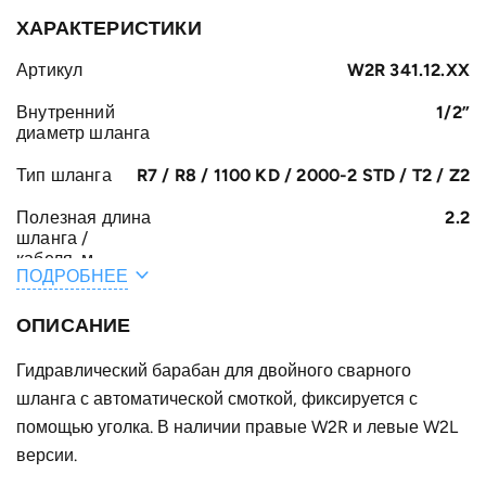
ХАРАКТЕРИСТИКИ
Артикул
W2R 341.12.XX
Внутренний
1/2”
диаметр шланга
Тип шланга
R7 / R8 / 1100 KD / 2000-2 STD / T2 / Z2
Полезная длина
2.2
шланга /
кабеля, м
ПОДРОБНЕЕ
Общая длина
2.5
шланга /
ОПИСАНИЕ
кабеля, м
Гидравлический барабан для двойного сварного
A, мм
161
шланга с автоматической смоткой, фиксируется с
F, мм
помощью уголка. В наличии правые W2R и левые W2L
272
версии.
E, мм
37