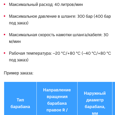
Максимальный расход: 40 литров/мин
B, мм
82
Конструктивное
для двойного шланга
Максимальное давление в шланге: 300 бар (400 бар
исполнение
под заказ)
Наружный
340
Максимальная скорость намотки шланга/кабеля: 30
диаметр D, мм
м/мин
Страна
Германия
Рабочая температура: –20 °C/+80 °C (–40 °C/+80 °C
под заказ)
Пример заказа:
Направление
Наружный
вращения
Тип
диаметр
барабана
барабана
барабана,
правое R /
мм