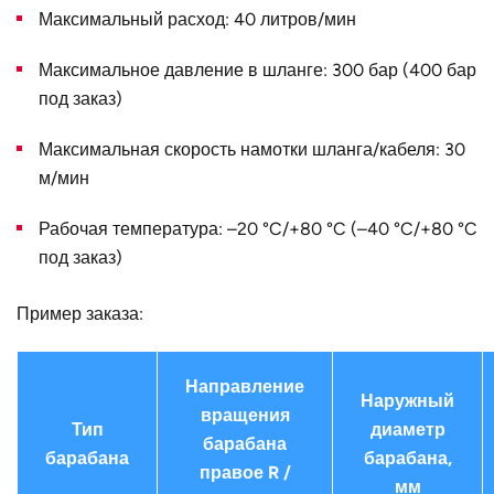
Максимальный расход: 40 литров/мин
B, мм
92
Конструктивное
для двойного шланга
Максимальное давление в шланге: 300 бар (400 бар
исполнение
под заказ)
Наружный
520
Максимальная скорость намотки шланга/кабеля: 30
диаметр D, мм
м/мин
Страна
Германия
Рабочая температура: –20 °C/+80 °C (–40 °C/+80 °C
под заказ)
Пример заказа:
Направление
Наружный
вращения
Тип
диаметр
барабана
барабана
барабана,
правое R /
мм