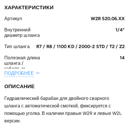
ХАРАКТЕРИСТИКИ
Артикул
W2R 520.06.XX
Внутренний
1/4”
диаметр шланга
Тип шланга
R7 / R8 / 1100 KD / 2000-2 STD / T2 / Z2
Полезная длина
14
шланга /
кабеля, м
ПОДРОБНЕЕ
Общая длина
14.5
шланга /
ОПИСАНИЕ
кабеля, м
Гидравлический барабан для двойного сварного
A, мм
171
шланга с автоматической смоткой, фиксируется с
F, мм
помощью уголка. В наличии правые W2R и левые W2L
422
версии.
E, мм
47