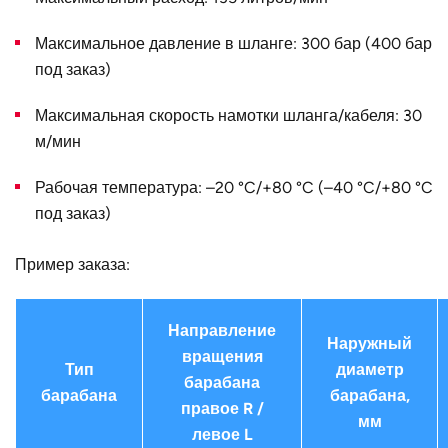
Конструктивное
для двойного шланга
исполнение
Максимальное давление в шланге: 300 бар (400 бар
под заказ)
Наружный
910
диаметр D, мм
Максимальная скорость намотки шланга/кабеля: 30
Страна
Германия
м/мин
Рабочая температура: –20 °C/+80 °C (–40 °C/+80 °C
под заказ)
Пример заказа:
Направление
Наружный
вращения
Тип
диаметр
барабана
барабана
барабана,
правое R /
мм
левое L