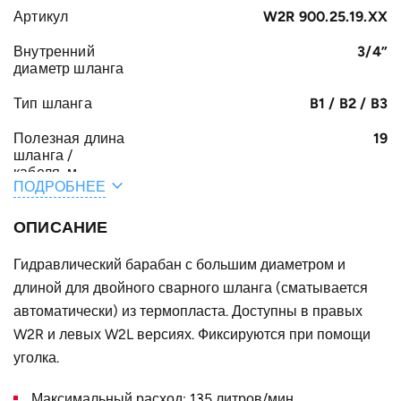
Артикул
W2R 900.25.19.XX
Внутренний
3/4”
диаметр шланга
Тип шланга
B1 / B2 / B3
Полезная длина
19
шланга /
кабеля, м
ПОДРОБНЕЕ
Общая длина
20
шланга /
ОПИСАНИЕ
кабеля, м
Гидравлический барабан с большим диаметром и
A, мм
440
длиной для двойного сварного шланга (сматывается
F, мм
автоматически) из термопласта. Доступны в правых
605
W2R и левых W2L версиях. Фиксируются при помощи
E, мм
190
уголка.
B, мм
180
Максимальный расход: 135 литров/мин