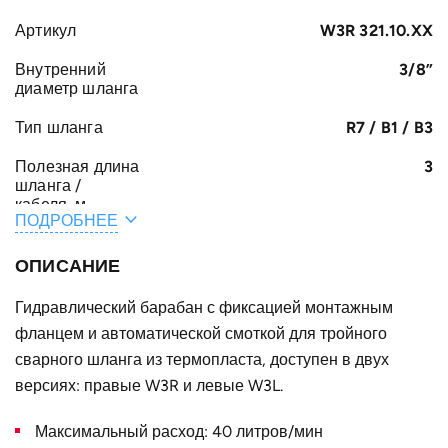
Артикул
W3R 321.10.XX
Внутренний
3/8”
диаметр шланга
Тип шланга
R7 / B1 / B3
Полезная длина
3
шланга /
кабеля, м
ПОДРОБНЕЕ
Общая длина
3.3
шланга /
ОПИСАНИЕ
кабеля, м
Гидравлический барабан с фиксацией монтажным
A, мм
185
фланцем и автоматической смоткой для тройного
F, мм
сварного шланга из термопласта, доступен в двух
272
версиях: правые W3R и левые W3L.
E, мм
37
Максимальный расход: 40 литров/мин
B, мм
87