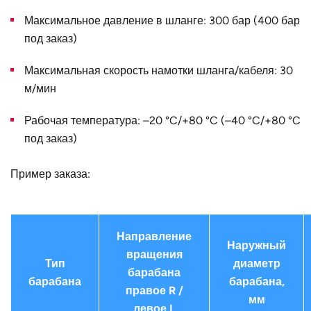
Конструктивное
для тройного шланга
Максимальное давление в шланге: 300 бар (400 бар
исполнение
под заказ)
Наружный
325
Максимальная скорость намотки шланга/кабеля: 30
диаметр D, мм
м/мин
Страна
Германия
Рабочая температура: –20 °C/+80 °C (–40 °C/+80 °C
под заказ)
Пример заказа:
Направление
Наружный
вращения
Тип
диаметр
барабана
барабана
барабана,
правое R /
мм
левое L