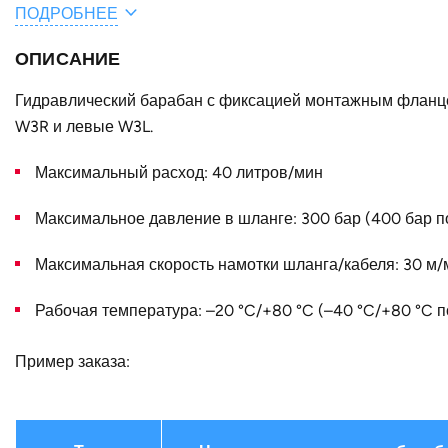
ПОДРОБНЕЕ
Общая длина шланга / кабеля, м
ОПИСАНИЕ
A, мм
B, мм
Гидравлический барабан с фиксацией монтажным фланцем
W3R и левые W3L.
Конструктивное исполнение
Максимальный расход: 40 литров/мин
Страна
Максимальное давление в шланге: 300 бар (400 бар по
Максимальная скорость намотки шланга/кабеля: 30 м/
Рабочая температура: –20 °C/+80 °C (–40 °C/+80 °C п
Пример заказа: