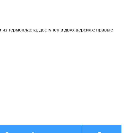
11.5
198
из термопласта, доступен в двух версиях: правые
97
для тройного шланга
Германия