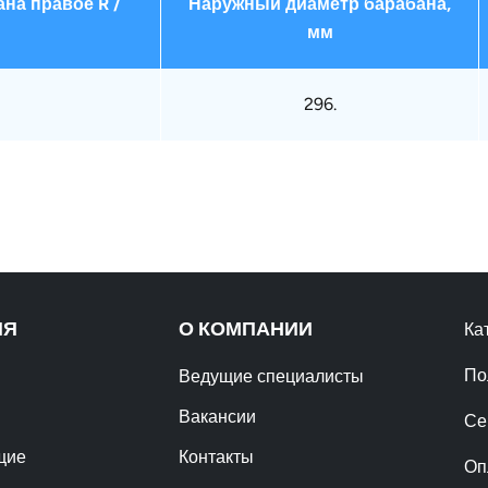
на правое R /
Наружный диаметр барабана,
мм
296.
ИЯ
О КОМПАНИИ
Ка
По
Ведущие специалисты
Вакансии
Се
щие
Контакты
Оп