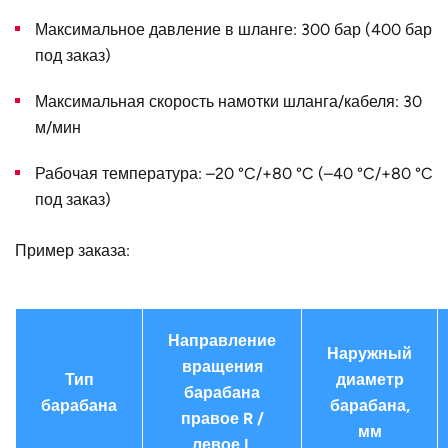
Конструктивное
для тройного шланга
Максимальное давление в шланге: 300 бар (400 бар
исполнение
под заказ)
Наружный
520
Максимальная скорость намотки шланга/кабеля: 30
диаметр D, мм
м/мин
Страна
Германия
Рабочая температура: –20 °C/+80 °C (–40 °C/+80 °C
под заказ)
Пример заказа:
Направление
Наружный
вращения
Тип
диаметр
барабана
барабана
барабана,
правое R /
мм
левое L