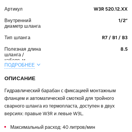
Артикул
W3R 520.12.XX
Внутренний
1/2”
диаметр шланга
Тип шланга
R7 / B1 / B3
Полезная длина
8.5
шланга /
кабеля, м
ПОДРОБНЕЕ
Общая длина
9
шланга /
ОПИСАНИЕ
кабеля, м
Гидравлический барабан с фиксацией монтажным
A, мм
250
фланцем и автоматической смоткой для тройного
F, мм
сварного шланга из термопласта, доступен в двух
322
версиях: правые W3R и левые W3L.
E, мм
47
Максимальный расход: 40 литров/мин
B, мм
127