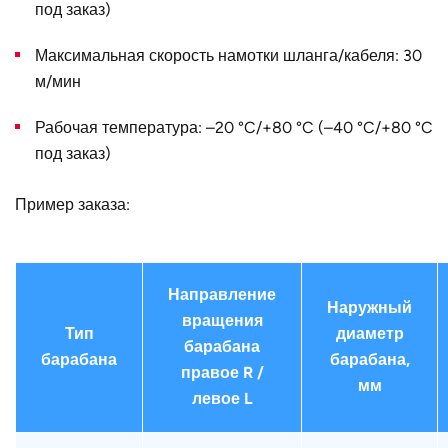
диаметр D, мм
под заказ)
Страна
Германия
Максимальная скорость намотки шланга/кабеля: 30
м/мин
Рабочая температура: –20 °C/+80 °C (–40 °C/+80 °C
под заказ)
Пример заказа:
Направление
Наружный
вращения
Тип
диаметр
барабана
барабана
барабана,
правое R /
мм
левое L