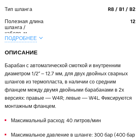
Тип шланга
R8 / B1 / B2
Полезная длина
12
шланга /
кабеля, м
ПОДРОБНЕЕ
Общая длина
12.5
шланга /
ОПИСАНИЕ
кабеля, м
Барабан с автоматической смоткой и внутренним
A, мм
250
диаметром 1/2” – 12.7 мм, для двух двойных сварных
F, мм
шлангов из термопласта, в наличии со средним
422
фланцем между двумя двойными барабанами в 2х
E, мм
47
версиях: правые — W4R; левые — W4L. Фиксируются
B, мм
монтажным фланцем.
127
Конструктивное
для двух двойных шлангов
Максимальный расход: 40 литров/мин
исполнение
Максимальное давление в шланге: 300 бар (400 бар
Наружный
620