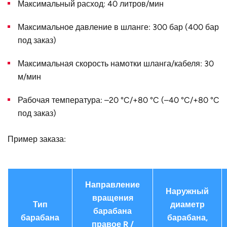
Максимальный расход: 40 литров/мин
Конструктивное
для двух (двойной+тройной)
исполнение
шлангов
Максимальное давление в шланге: 300 бар (400 бар
Наружный
340
под заказ)
диаметр D, мм
Максимальная скорость намотки шланга/кабеля: 30
Страна
Германия
м/мин
Рабочая температура: –20 °C/+80 °C (–40 °C/+80 °C
под заказ)
Пример заказа:
Направление
Наружный
вращения
Тип
диаметр
барабана
барабана
барабана,
правое R /