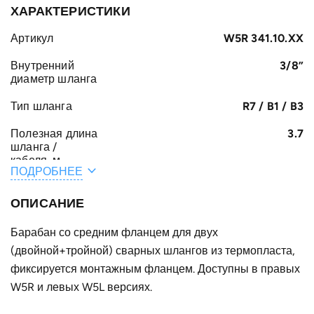
ХАРАКТЕРИСТИКИ
Артикул
W5R 341.10.XX
Внутренний
3/8”
диаметр шланга
Тип шланга
R7 / B1 / B3
Полезная длина
3.7
шланга /
кабеля, м
ПОДРОБНЕЕ
Общая длина
4
шланга /
ОПИСАНИЕ
кабеля, м
Барабан со средним фланцем для двух
A, мм
277
(двойной+тройной) сварных шлангов из термопласта,
E, мм
фиксируется монтажным фланцем. Доступны в правых
272
W5R и левых W5L версиях.
B, мм
107