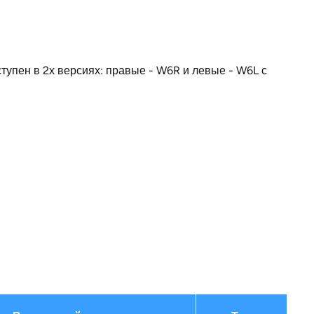
4
285
упен в 2х версиях: правые - W6R и левые - W6L с
272
107
для трёх двойных шлангов
325
Германия