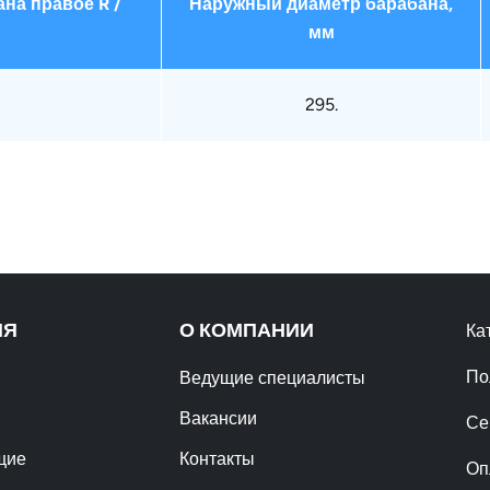
на правое R /
Наружный диаметр барабана,
мм
295.
ИЯ
О КОМПАНИИ
Ка
По
Ведущие специалисты
Вакансии
Се
щие
Контакты
Оп