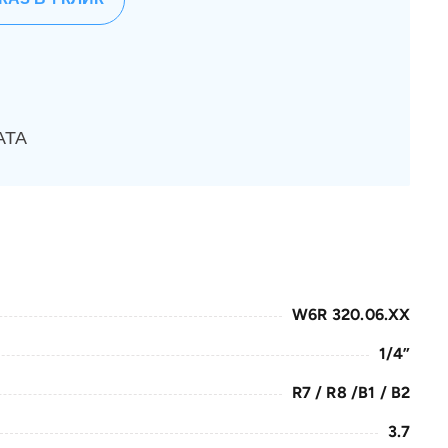
АТА
W6R 320.06.XX
1/4”
R7 / R8 /B1 / B2
3.7