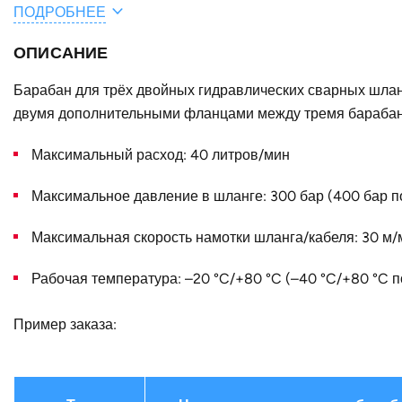
ПОДРОБНЕЕ
Общая длина шланга / кабеля, м
ОПИСАНИЕ
A, мм
E, мм
Барабан для трёх двойных гидравлических сварных шлан
двумя дополнительными фланцами между тремя бараба
B, мм
Максимальный расход: 40 литров/мин
Конструктивное исполнение
Наружный диаметр D, мм
Максимальное давление в шланге: 300 бар (400 бар по
Страна
Максимальная скорость намотки шланга/кабеля: 30 м/
Рабочая температура: –20 °C/+80 °C (–40 °C/+80 °C п
Пример заказа: