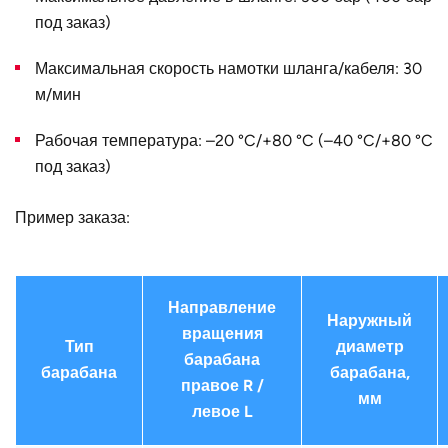
диаметр D, мм
под заказ)
Страна
Германия
Максимальная скорость намотки шланга/кабеля: 30
м/мин
Рабочая температура: –20 °C/+80 °C (–40 °C/+80 °C
под заказ)
Пример заказа:
Направление
Наружный
вращения
Тип
диаметр
барабана
барабана
барабана,
правое R /
мм
левое L