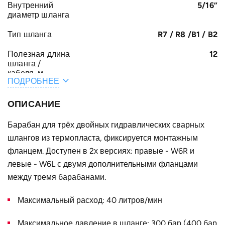
Внутренний
5/16”
диаметр шланга
Тип шланга
R7 / R8 /B1 / B2
Полезная длина
12
шланга /
кабеля, м
ПОДРОБНЕЕ
Общая длина
12.5
шланга /
ОПИСАНИЕ
кабеля, м
Барабан для трёх двойных гидравлических сварных
A, мм
285
шлангов из термопласта, фиксируется монтажным
E, мм
фланцем. Доступен в 2х версиях: правые - W6R и
422
левые - W6L с двумя дополнительными фланцами
B, мм
107
между тремя барабанами.
Конструктивное
для трёх двойных шлангов
исполнение
Максимальный расход: 40 литров/мин
Наружный
520
Максимальное давление в шланге: 300 бар (400 бар