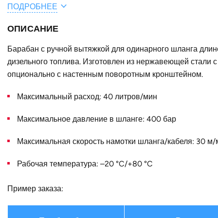
ПОДРОБНЕЕ
Тип шланга
ОПИСАНИЕ
Общая длина шланга / кабеля, м
Материал
Барабан с ручной вытяжкой для одинарного шланга длино
дизельного топлива. Изготовлен из нержавеющей стали с
A, мм
опционально с настенным поворотным кронштейном.
C, мм
Максимальный расход: 40 литров/мин
B, мм
Максимальное давление в шланге: 400 бар
Конструктивное исполнение
Максимальная скорость намотки шланга/кабеля: 30 м/
Наружный диаметр D, мм
Тип крепления (барабан)
Рабочая температура: –20 °C/+80 °C
Страна
Пример заказа: