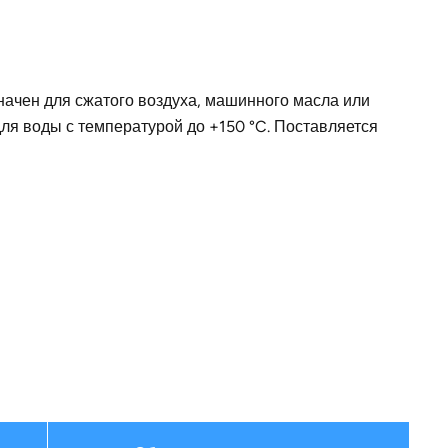
I21
15
начен для сжатого воздуха, машинного масла или
окрашенная листовая сталь
ля воды с температурой до +150 °C. Поставляется
120
180
142
для одинарного шланга
440
9077
Германия