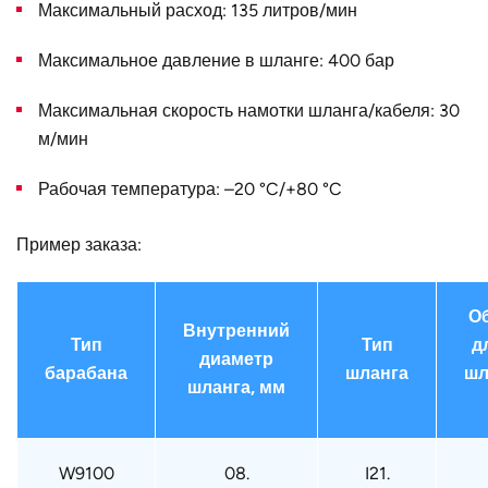
C, мм
205
Максимальный расход: 135 литров/мин
D, мм
205
Максимальное давление в шланге: 400 бар
B, мм
265
Максимальная скорость намотки шланга/кабеля: 30
Конструктивное
для одинарного шланга
м/мин
исполнение
Рабочая температура: –20 °C/+80 °C
Наружный
450
диаметр D, мм
Пример заказа:
Тип крепления
W9076
(барабан)
О
Страна
Германия
Внутренний
Тип
Тип
д
диаметр
барабана
шланга
шл
шланга, мм
W9100
08.
I21.