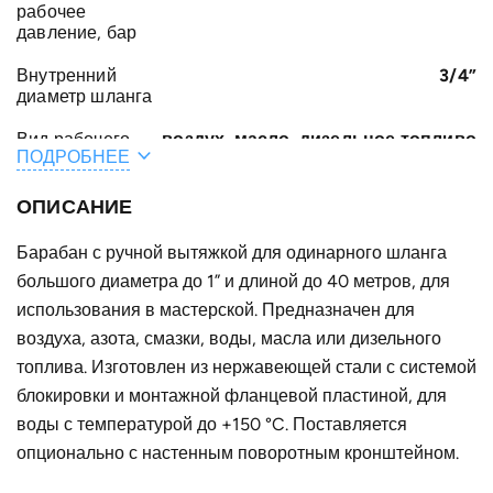
рабочее
давление, бар
Внутренний
3/4”
диаметр шланга
Вид рабочего
воздух, масло, дизельное топливо
ПОДРОБНЕЕ
тела
Тип шланга
I21
ОПИСАНИЕ
Общая длина
10
Барабан с ручной вытяжкой для одинарного шланга
шланга /
большого диаметра до 1” и длиной до 40 метров, для
кабеля, м
использования в мастерской. Предназначен для
Материал
окрашенная листовая сталь
воздуха, азота, смазки, воды, масла или дизельного
топлива. Изготовлен из нержавеющей стали с системой
A, мм
150
блокировки и монтажной фланцевой пластиной, для
F, мм
305
воды с температурой до +150 °C. Поставляется
опционально с настенным поворотным кронштейном.
E, мм
235