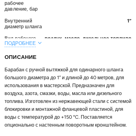
рабочее
давление, бар
Внутренний
1”
диаметр шланга
Вид рабочего
воздух, масло, дизельное топливо
ПОДРОБНЕЕ
тела
Тип шланга
I21
ОПИСАНИЕ
Общая длина
8
Барабан с ручной вытяжкой для одинарного шланга
шланга /
большого диаметра до 1” и длиной до 40 метров, для
кабеля, м
использования в мастерской. Предназначен для
Материал
окрашенная листовая сталь
воздуха, азота, смазки, воды, масла или дизельного
топлива. Изготовлен из нержавеющей стали с системой
A, мм
150
блокировки и монтажной фланцевой пластиной, для
F, мм
305
воды с температурой до +150 °C. Поставляется
опционально с настенным поворотным кронштейном.
E, мм
235