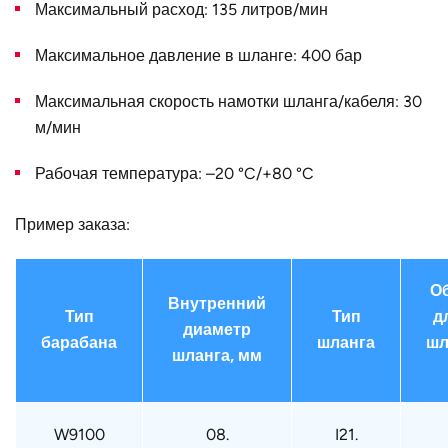
C, мм
205
Максимальный расход: 135 литров/мин
D, мм
205
Максимальное давление в шланге: 400 бар
B, мм
265
Максимальная скорость намотки шланга/кабеля: 30
Конструктивное
для одинарного шланга
м/мин
исполнение
Рабочая температура: –20 °C/+80 °C
Наружный
450
диаметр D, мм
Пример заказа:
Тип крепления
W9076
(барабан)
О
Страна
Германия
Внутренний
Тип
Тип
д
диаметр
барабана
шланга
шл
шланга, мм
W9100
08.
I21.