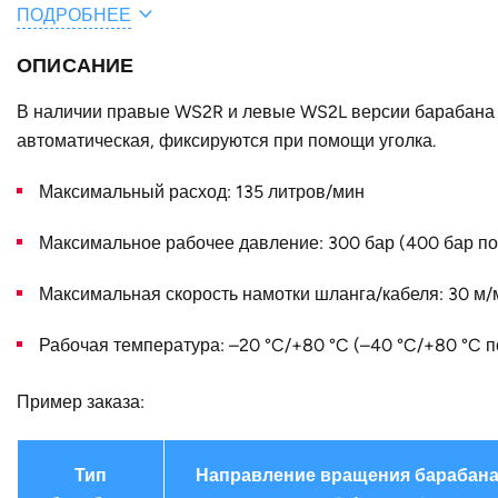
ПОДРОБНЕЕ
Общая длина шланга / кабеля, м
ОПИСАНИЕ
A, мм
F, мм
В наличии правые WS2R и левые WS2L версии барабана 
автоматическая, фиксируются при помощи уголка.
B, мм
Максимальный расход: 135 литров/мин
Конструктивное исполнение
Наружный диаметр D, мм
Максимальное рабочее давление: 300 бар (400 бар по
Страна
Максимальная скорость намотки шланга/кабеля: 30 м/
Рабочая температура: –20 °C/+80 °C (–40 °C/+80 °C п
Пример заказа:
Тип
Направление вращения барабана