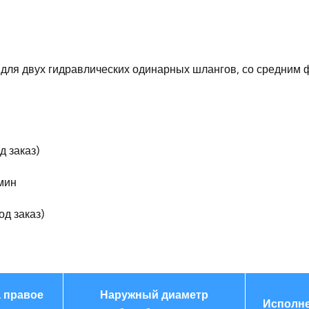
для двух гидравлических одинарных шлангов, со средним
д заказ)
мин
од заказ)
 правое
Наружный диаметр
Исполн