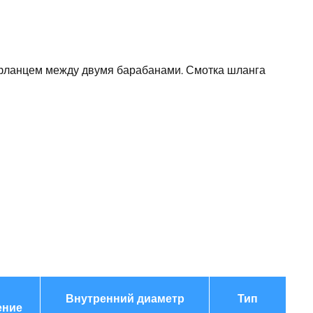
30
545
 фланцем между двумя барабанами. Смотка шланга
605
305
для двух одинарных шлангов
1200
Германия
Внутренний диаметр
Тип
ение