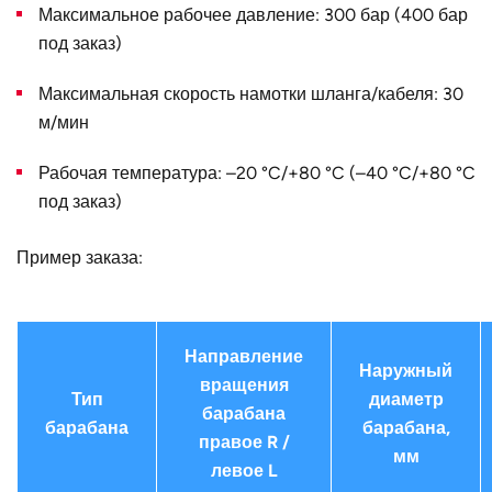
Конструктивное
для двух одинарных шлангов
Максимальное рабочее давление: 300 бар (400 бар
исполнение
под заказ)
Наружный
370
Максимальная скорость намотки шланга/кабеля: 30
диаметр D, мм
м/мин
Страна
Германия
Рабочая температура: –20 °C/+80 °C (–40 °C/+80 °C
под заказ)
Пример заказа:
Направление
Наружный
вращения
Тип
диаметр
барабана
барабана
барабана,
правое R /
мм
левое L