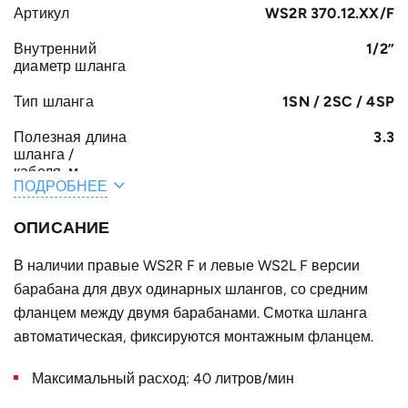
Артикул
WS2R 370.12.XX/F
Внутренний
1/2”
диаметр шланга
Тип шланга
1SN / 2SC / 4SP
Полезная длина
3.3
шланга /
кабеля, м
ПОДРОБНЕЕ
Общая длина
3.6
шланга /
ОПИСАНИЕ
кабеля, м
В наличии правые WS2R F и левые WS2L F версии
A, мм
161
барабана для двух одинарных шлангов, со средним
F, мм
фланцем между двумя барабанами. Смотка шланга
272
автоматическая, фиксируются монтажным фланцем.
E, мм
37
Максимальный расход: 40 литров/мин
B, мм
82