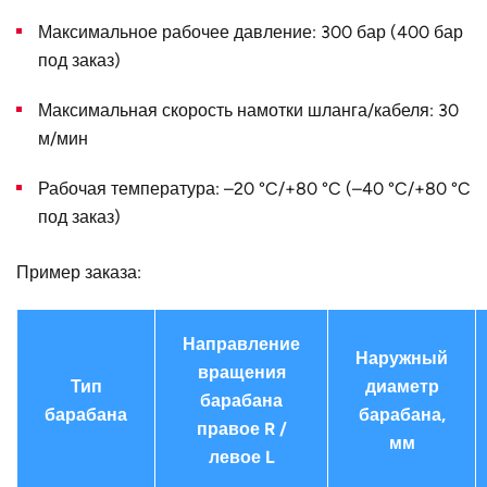
Конструктивное
для двух одинарных шлангов
исполнение
Максимальное рабочее давление: 300 бар (400 бар
под заказ)
Наружный
650
диаметр D, мм
Максимальная скорость намотки шланга/кабеля: 30
Страна
Германия
м/мин
Рабочая температура: –20 °C/+80 °C (–40 °C/+80 °C
под заказ)
Пример заказа:
Направление
Наружный
вращения
Тип
диаметр
барабана
барабана
барабана,
правое R /
мм
левое L