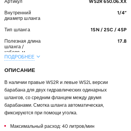
Артикул
WS2R 650.06.XX
Внутренний
1/4”
диаметр шланга
Тип шланга
1SN / 2SC / 4SP
Полезная длина
17.8
шланга /
кабеля, м
ПОДРОБНЕЕ
Общая длина
18.3
шланга /
ОПИСАНИЕ
кабеля, м
В наличии правые WS2R и левые WS2L версии
A, мм
181
барабана для двух гидравлических одинарных
F, мм
шлангов, со средним фланцем между двумя
422
барабанами. Смотка шланга автоматическая,
E, мм
57
фиксируются при помощи уголка.
B, мм
102
Максимальный расход: 40 литров/мин