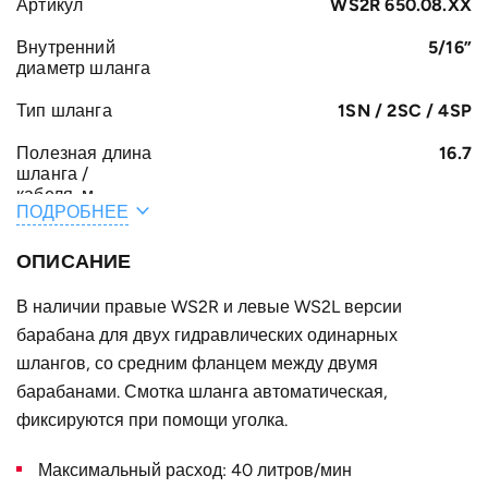
Артикул
WS2R 650.08.XX
Внутренний
5/16”
диаметр шланга
Тип шланга
1SN / 2SC / 4SP
Полезная длина
16.7
шланга /
кабеля, м
ПОДРОБНЕЕ
Общая длина
17.2
шланга /
ОПИСАНИЕ
кабеля, м
В наличии правые WS2R и левые WS2L версии
A, мм
181
барабана для двух гидравлических одинарных
F, мм
шлангов, со средним фланцем между двумя
422
барабанами. Смотка шланга автоматическая,
E, мм
57
фиксируются при помощи уголка.
B, мм
102
Максимальный расход: 40 литров/мин