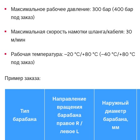
Конструктивное
для двух одинарных шлангов
исполнение
Максимальное рабочее давление: 300 бар (400 бар
под заказ)
Наружный
650
диаметр D, мм
Максимальная скорость намотки шланга/кабеля: 30
Страна
Германия
м/мин
Рабочая температура: –20 °C/+80 °C (–40 °C/+80 °C
под заказ)
Пример заказа:
Направление
Наружный
вращения
Тип
диаметр
барабана
барабана
барабана,
правое R /
мм
левое L