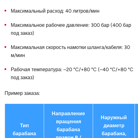
Конструктивное
для трёх одинарных шлангов
Максимальный расход: 40 литров/мин
исполнение
Максимальное рабочее давление: 300 бар (400 бар
Наружный
295
диаметр D, мм
под заказ)
Страна
Германия
Максимальная скорость намотки шланга/кабеля: 30
м/мин
Рабочая температура: –20 °C/+80 °C (–40 °C/+80 °C
под заказ)
Пример заказа:
Направление
Наружный
вращения
Тип
диаметр
барабана
барабана
барабана,
правое R /