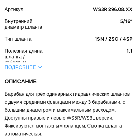
Артикул
WS3R 296.08.XX
Внутренний
5/16”
диаметр шланга
Тип шланга
1SN / 2SC / 4SP
Полезная длина
1.1
шланга /
кабеля, м
ПОДРОБНЕЕ
Общая длина
1.4
шланга /
ОПИСАНИЕ
кабеля, м
Барабан для трёх одинарных гидравлических шлангов
A, мм
161
с двумя средними фланцами между 3 барабанами, с
F, мм
большим диаметром и максимальным расходом.
291
Доступны правые и левые WS3R/WS3L версии.
E, мм
35
Фиксируются монтажным фланцем. Смотка шланга
B, мм
автоматическая.
75