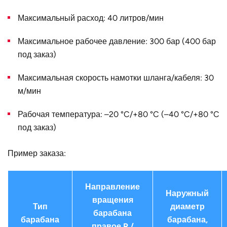
Конструктивное
для трёх одинарных шлангов
Максимальный расход: 40 литров/мин
исполнение
Максимальное рабочее давление: 300 бар (400 бар
Наружный
340
диаметр D, мм
под заказ)
Страна
Германия
Максимальная скорость намотки шланга/кабеля: 30
м/мин
Рабочая температура: –20 °C/+80 °C (–40 °C/+80 °C
под заказ)
Пример заказа:
Направление
Наружный
вращения
Тип
диаметр
барабана
барабана
барабана,
правое R /