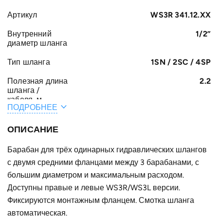
Артикул
WS3R 341.12.XX
Внутренний
1/2”
диаметр шланга
Тип шланга
1SN / 2SC / 4SP
Полезная длина
2.2
шланга /
кабеля, м
ПОДРОБНЕЕ
Общая длина
2.5
шланга /
ОПИСАНИЕ
кабеля, м
Барабан для трёх одинарных гидравлических шлангов
A, мм
161
с двумя средними фланцами между 3 барабанами, с
F, мм
большим диаметром и максимальным расходом.
272
Доступны правые и левые WS3R/WS3L версии.
E, мм
37
Фиксируются монтажным фланцем. Смотка шланга
B, мм
автоматическая.
82