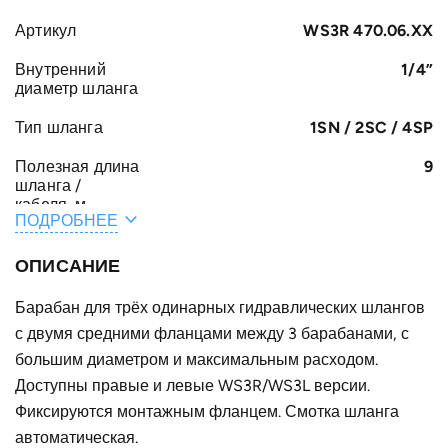
Артикул
WS3R 470.06.XX
Внутренний
1/4”
диаметр шланга
Тип шланга
1SN / 2SC / 4SP
Полезная длина
9
шланга /
кабеля, м
ПОДРОБНЕЕ
Общая длина
9.5
шланга /
ОПИСАНИЕ
кабеля, м
Барабан для трёх одинарных гидравлических шлангов
A, мм
161
с двумя средними фланцами между 3 барабанами, с
F, мм
большим диаметром и максимальным расходом.
322
Доступны правые и левые WS3R/WS3L версии.
E, мм
47
Фиксируются монтажным фланцем. Смотка шланга
B, мм
автоматическая.
82