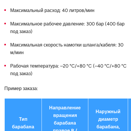
Конструктивное
для трёх одинарных шлангов
Максимальный расход: 40 литров/мин
исполнение
Максимальное рабочее давление: 300 бар (400 бар
Наружный
478
диаметр D, мм
под заказ)
Страна
Германия
Максимальная скорость намотки шланга/кабеля: 30
м/мин
Рабочая температура: –20 °C/+80 °C (–40 °C/+80 °C
под заказ)
Пример заказа:
Направление
Наружный
вращения
Тип
диаметр
барабана
барабана
барабана,
правое R /