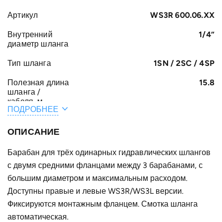
Артикул
WS3R 600.06.XX
Внутренний
1/4”
диаметр шланга
Тип шланга
1SN / 2SC / 4SP
Полезная длина
15.8
шланга /
кабеля, м
ПОДРОБНЕЕ
Общая длина
16.3
шланга /
ОПИСАНИЕ
кабеля, м
Барабан для трёх одинарных гидравлических шлангов
A, мм
171
с двумя средними фланцами между 3 барабанами, с
F, мм
большим диаметром и максимальным расходом.
422
Доступны правые и левые WS3R/WS3L версии.
E, мм
47
Фиксируются монтажным фланцем. Смотка шланга
B, мм
автоматическая.
92