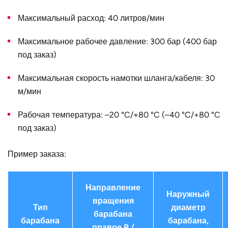
Конструктивное
для трёх одинарных шлангов
Максимальный расход: 40 литров/мин
исполнение
Максимальное рабочее давление: 300 бар (400 бар
Наружный
620
диаметр D, мм
под заказ)
Страна
Германия
Максимальная скорость намотки шланга/кабеля: 30
м/мин
Рабочая температура: –20 °C/+80 °C (–40 °C/+80 °C
под заказ)
Пример заказа:
Направление
Наружный
вращения
Тип
диаметр
барабана
барабана
барабана,
правое R /