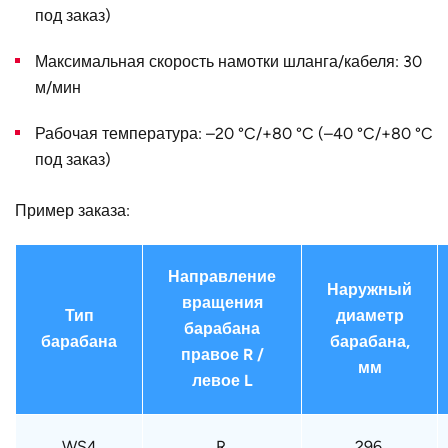
диаметр D, мм
под заказ)
Страна
Германия
Максимальная скорость намотки шланга/кабеля: 30
м/мин
Рабочая температура: –20 °C/+80 °C (–40 °C/+80 °C
под заказ)
Пример заказа:
Направление
Наружный
вращения
Тип
диаметр
барабана
барабана
барабана,
правое R /
мм
левое L
WS4
R.
296.