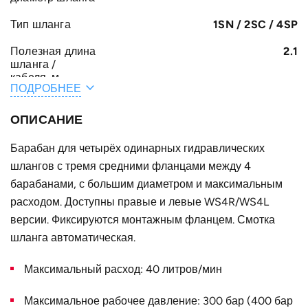
Тип шланга
1SN / 2SC / 4SP
Полезная длина
2.1
шланга /
кабеля, м
ПОДРОБНЕЕ
Общая длина
2.4
шланга /
ОПИСАНИЕ
кабеля, м
Барабан для четырёх одинарных гидравлических
A, мм
161
шлангов с тремя средними фланцами между 4
F, мм
барабанами, с большим диаметром и максимальным
272
расходом. Доступны правые и левые WS4R/WS4L
E, мм
37
версии. Фиксируются монтажным фланцем. Смотка
B, мм
шланга автоматическая.
82
Конструктивное
для четырёх одинарных шлангов
Максимальный расход: 40 литров/мин
исполнение
Максимальное рабочее давление: 300 бар (400 бар
Наружный
340