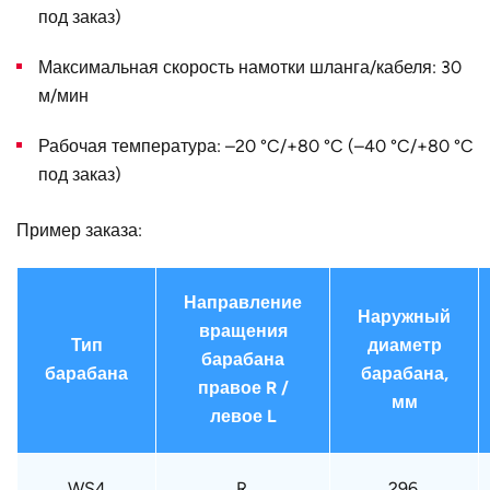
диаметр D, мм
под заказ)
Страна
Германия
Максимальная скорость намотки шланга/кабеля: 30
м/мин
Рабочая температура: –20 °C/+80 °C (–40 °C/+80 °C
под заказ)
Пример заказа:
Направление
Наружный
вращения
Тип
диаметр
барабана
барабана
барабана,
правое R /
мм
левое L
WS4
R.
296.