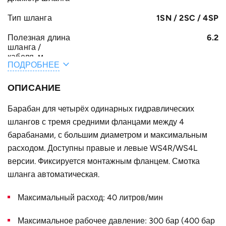
Тип шланга
1SN / 2SC / 4SP
Полезная длина
6.2
шланга /
кабеля, м
ПОДРОБНЕЕ
Общая длина
6.7
шланга /
ОПИСАНИЕ
кабеля, м
Барабан для четырёх одинарных гидравлических
A, мм
161
шлангов с тремя средними фланцами между 4
F, мм
барабанами, с большим диаметром и максимальным
322
расходом. Доступны правые и левые WS4R/WS4L
E, мм
47
версии. Фиксируется монтажным фланцем. Смотка
B, мм
шланга автоматическая.
82
Конструктивное
для четырёх одинарных шлангов
Максимальный расход: 40 литров/мин
исполнение
Максимальное рабочее давление: 300 бар (400 бар
Наружный
420