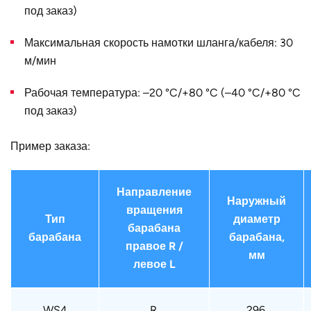
диаметр D, мм
под заказ)
Страна
Германия
Максимальная скорость намотки шланга/кабеля: 30
м/мин
Рабочая температура: –20 °C/+80 °C (–40 °C/+80 °C
под заказ)
Пример заказа:
Направление
Наружный
вращения
Тип
диаметр
барабана
барабана
барабана,
правое R /
мм
левое L
WS4
R.
296.