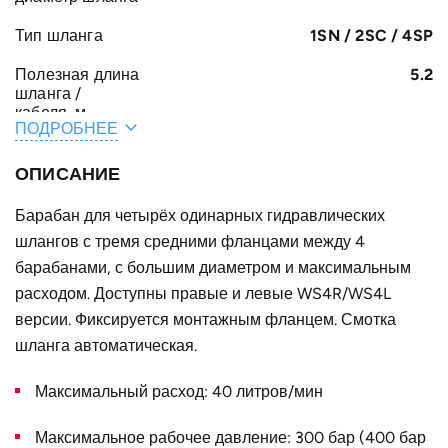
Тип шланга
1SN / 2SC / 4SP
Полезная длина
5.2
шланга /
кабеля, м
ПОДРОБНЕЕ
Общая длина
5.7
шланга /
ОПИСАНИЕ
кабеля, м
Барабан для четырёх одинарных гидравлических
A, мм
161
шлангов с тремя средними фланцами между 4
F, мм
барабанами, с большим диаметром и максимальным
322
расходом. Доступны правые и левые WS4R/WS4L
E, мм
47
версии. Фиксируется монтажным фланцем. Смотка
B, мм
шланга автоматическая.
82
Конструктивное
для четырёх одинарных шлангов
Максимальный расход: 40 литров/мин
исполнение
Максимальное рабочее давление: 300 бар (400 бар
Наружный
420