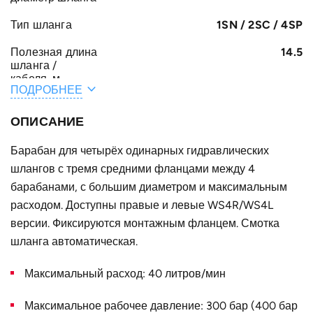
Тип шланга
1SN / 2SC / 4SP
Полезная длина
14.5
шланга /
кабеля, м
ПОДРОБНЕЕ
Общая длина
15
шланга /
ОПИСАНИЕ
кабеля, м
Барабан для четырёх одинарных гидравлических
A, мм
181
шлангов с тремя средними фланцами между 4
F, мм
барабанами, с большим диаметром и максимальным
532
расходом. Доступны правые и левые WS4R/WS4L
E, мм
57
версии. Фиксируются монтажным фланцем. Смотка
B, мм
шланга автоматическая.
102
Конструктивное
для четырёх одинарных шлангов
Максимальный расход: 40 литров/мин
исполнение
Максимальное рабочее давление: 300 бар (400 бар
Наружный
720