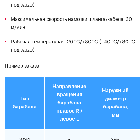
диаметр D, мм
под заказ)
Страна
Германия
Максимальная скорость намотки шланга/кабеля: 30
м/мин
Рабочая температура: –20 °C/+80 °C (–40 °C/+80 °C
под заказ)
Пример заказа:
Направление
Наружный
вращения
Тип
диаметр
барабана
барабана
барабана,
правое R /
мм
левое L
WS4
R.
296.