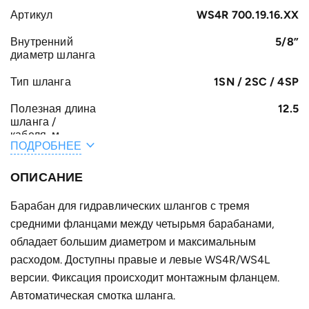
Артикул
WS4R 700.19.16.XX
Внутренний
5/8”
диаметр шланга
Тип шланга
1SN / 2SC / 4SP
Полезная длина
12.5
шланга /
кабеля, м
ПОДРОБНЕЕ
Общая длина
13
шланга /
ОПИСАНИЕ
кабеля, м
Барабан для гидравлических шлангов с тремя
A, мм
450
средними фланцами между четырьмя барабанами,
E, мм
обладает большим диаметром и максимальным
422
расходом. Доступны правые и левые WS4R/WS4L
B, мм
247
версии. Фиксация происходит монтажным фланцем.
Конструктивное
Автоматическая смотка шланга.
для четырёх одинарных шлангов
исполнение