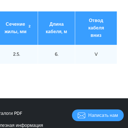
Отвод
Сечение
Длина
2
кабеля
жилы, мм
кабеля, м
вниз
2.5.
6.
V
талоги PDF
Написать нам
лезная информация