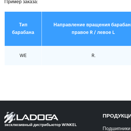
Пример заказа:
Тип
Направление вращения барабан
барабана
правое R / левое L
WE
R.
ПРОДУКЦ
эксклюзивный дистрибьютор WINKEL
Подшипники