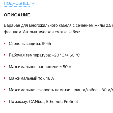
ПОДРОБНЕЕ
A, мм
ОПИСАНИЕ
E, мм
C, мм
Барабан для многожильного кабеля с сечением жилы 2.5
фланцем. Автоматическая смотка кабеля.
D, мм
Степень защиты: IP 65
B, мм
Конструктивное исполнение
Рабочая температура: –20 °C/+ 60 °C
Наружный диаметр D, мм
Максимальное напряжение: 50 V
Тип крепёжного фланца
Максимальный ток: 16 A
Страна
Максимальная скорость намотки шланга/кабеля: 30 м/
По заказу: CANbus, Ethernet, Profinet