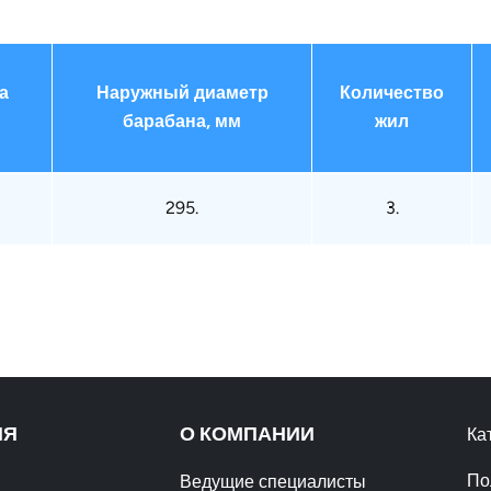
а
Наружный диаметр
Количество
барабана, мм
жил
295.
3.
ИЯ
О КОМПАНИИ
Ка
По
Ведущие специалисты