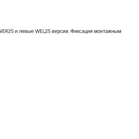
180
37
е WER25 и левые WEL25 версии. Фиксация монтажным
230
272
85
для одного кабеля
230
S1
Германия