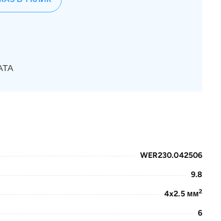
АТА
WER230.042506
9.8
2
4x2.5 мм
6