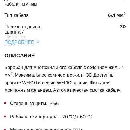
кабеля, мм, мм
2
Тип кабеля
6x1 мм
Полезная длина
30
шланга /
кабеля, м
ПОДРОБНЕЕ
A, мм
260
ОПИСАНИЕ
E, мм
47
Барабан для многожильного кабеля с сечением жилы 1
C, мм
620
2
мм
. Максимальное количество жил - 36. Доступны
правые WER10 и левые WEL10 версии. Фиксация
D, мм
422
монтажным фланцем. Автоматическая смотка кабеля.
Конструктивное
для одного кабеля
исполнение
Степень защиты: IP 66
Наружный
620
диаметр D, мм
Рабочая температура: –20 °C/+ 60 °C
Тип крепёжного
S1