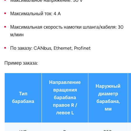
Максимальное напряжение: 50 V
фланца
Максимальный ток: 4 A
Страна
Германия
Максимальная скорость намотки шланга/кабеля: 30
м/мин
По заказу: CANbus, Ethernet, Profinet
Пример заказа:
Направление
Наружный
вращения
Тип
диаметр
барабана
барабана
барабана,
правое R /
мм
левое L