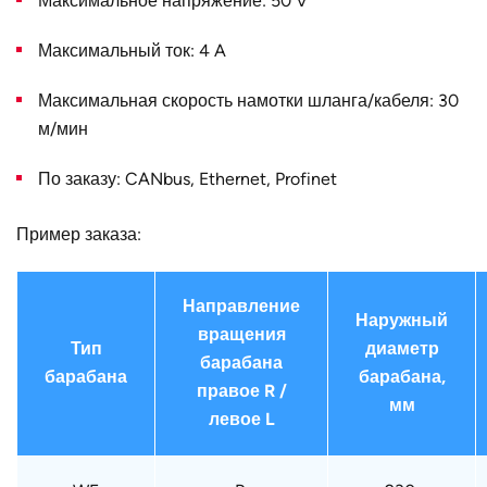
Максимальное напряжение: 50 V
фланца
Максимальный ток: 4 A
Страна
Германия
Максимальная скорость намотки шланга/кабеля: 30
м/мин
По заказу: CANbus, Ethernet, Profinet
Пример заказа:
Направление
Наружный
вращения
Тип
диаметр
барабана
барабана
барабана,
правое R /
мм
левое L