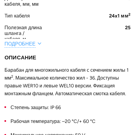
кабеля, мм, мм
2
Тип кабеля
24x1 мм
Полезная длина
25
шланга /
кабеля, м
ПОДРОБНЕЕ
A, мм
390
ОПИСАНИЕ
E, мм
47
Барабан для многожильного кабеля с сечением жилы 1
C, мм
620
2
мм
. Максимальное количество жил - 36. Доступны
правые WER10 и левые WEL10 версии. Фиксация
D, мм
422
монтажным фланцем. Автоматическая смотка кабеля.
Конструктивное
для одного кабеля
исполнение
Степень защиты: IP 66
Наружный
620
диаметр D, мм
Рабочая температура: –20 °C/+ 60 °C
Тип крепёжного
S1