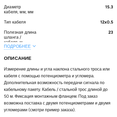
Диаметр
15.3
кабеля, мм, мм
Тип кабеля
12x0.5
Полезная длина
23
шланга /
кабеля, м
ПОДРОБНЕЕ
A, мм
325
ОПИСАНИЕ
B, мм
570
Измерение длины и угла наклона стального троса или
Конструктивное
для одного кабеля
кабеля с помощью потенциометра и угломера.
исполнение
Дополнительная возможность передачи сигнала по
Наружный
520
кабельному пакету. Кабель / стальной трос длиной до
диаметр D, мм
50 м. Фиксация монтажным фланцем. Под заказ
Страна
возможна поставка с двумя потенциометрами и двумя
Германия
угломерами (смотри пример заказа).