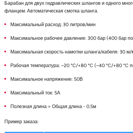
B, мм
Барабан для двух гидравлических шлангов и одного мно
фланцем. Автоматическая смотка шланга.
Конструктивное исполнение
Максимальный расход: 30 литров/мин
Наружный диаметр D, мм
Страна
Максимальное рабочее давление: 300 бар (400 бар по
Максимальная скорость намотки шланга/кабеля: 30 м/
Рабочая температура: –20 °C/+80 °C (–40 °C/+80 °C п
Максимальное напряжение: 50В
Максимальный ток: 5А
Полезная длина = Общая длина - 0.5м
Пример заказа: