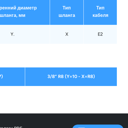
ренний диаметр
Тип
Тип
шланга, мм
шланга
кабеля
Y.
X
E2
7)
3/8” R8 (Y=10 - X=R8)