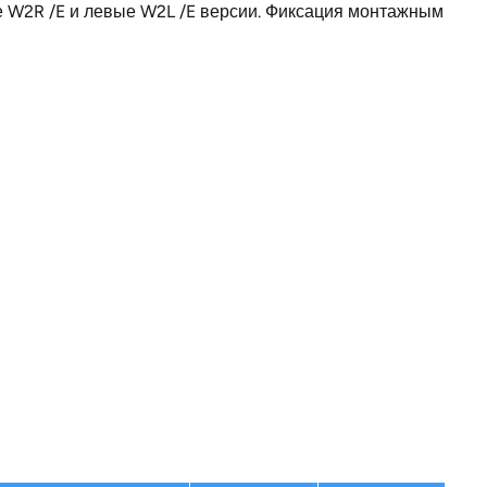
е W2R /E и левые W2L /E версии. Фиксация монтажным
82
для двух шлангов и одного кабеля
520
Германия