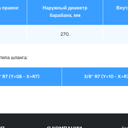
 правое
Наружный диаметр
Внут
барабана, мм
270.
типа шланга:
” R7 (Y=08 - X=R7)
3/8” R7 (Y=10 - X=R