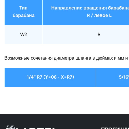
Тип
Направление вращения барабана
барабана
R / левое L
W2
R.
Возможные сочетания диаметра шланга в дюймах и мм и 
1/4” R7 (Y=06 - X=R7)
5/16