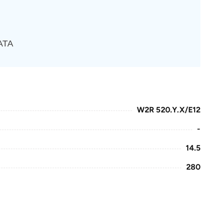
АТА
W2R 520.Y.X/E12
-
14.5
280
422
37