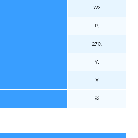
W2
R.
270.
Y.
X
E2