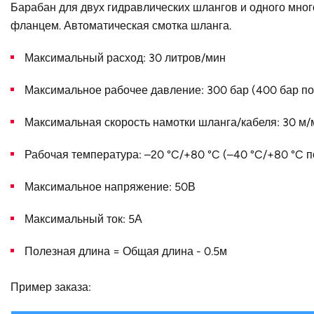
B, мм
Барабан для двух гидравлических шлангов и одного мно
фланцем. Автоматическая смотка шланга.
Конструктивное исполнение
Максимальный расход: 30 литров/мин
Наружный диаметр D, мм
Страна
Максимальное рабочее давление: 300 бар (400 бар по
Максимальная скорость намотки шланга/кабеля: 30 м/
Рабочая температура: –20 °C/+80 °C (–40 °C/+80 °C п
Максимальное напряжение: 50В
Максимальный ток: 5А
Полезная длина = Общая длина - 0.5м
Пример заказа: