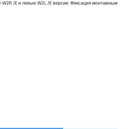
е W2R /E и левые W2L /E версии. Фиксация монтажным
82
для двух шлангов и одного кабеля
520
Германия