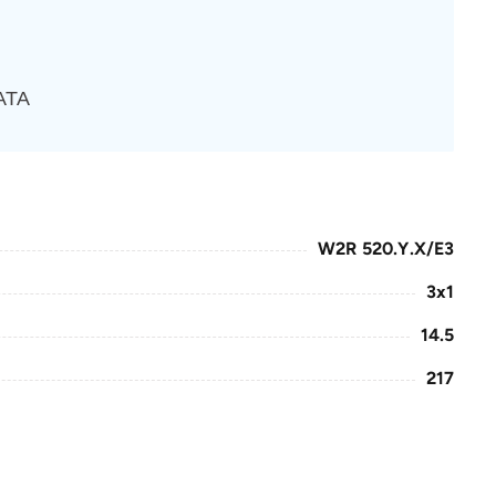
АТА
W2R 520.Y.X/E3
3x1
14.5
217
422
37