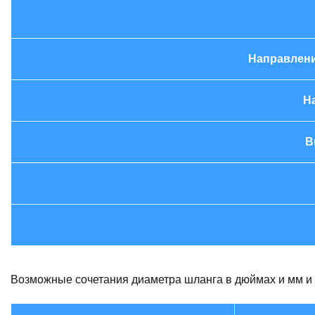
Направлени
Н
В
Возможные сочетания диаметра шланга в дюймах и мм и 