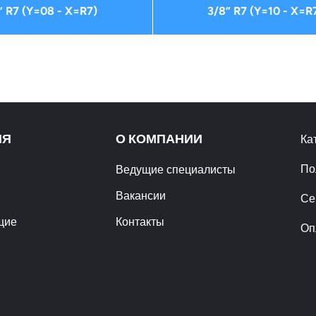
” R7 (Y=08 - X=R7)
3/8” R7 (Y=10 - X=R
ИЯ
О КОМПАНИИ
Ка
По
Ведущие специалисты
Вакансии
Се
щие
Контакты
Оп