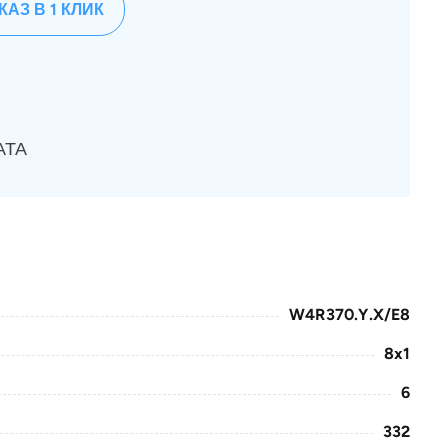
КАЗ В 1 КЛИК
АТА
W4R370.Y.X/E8
8x1
6
332