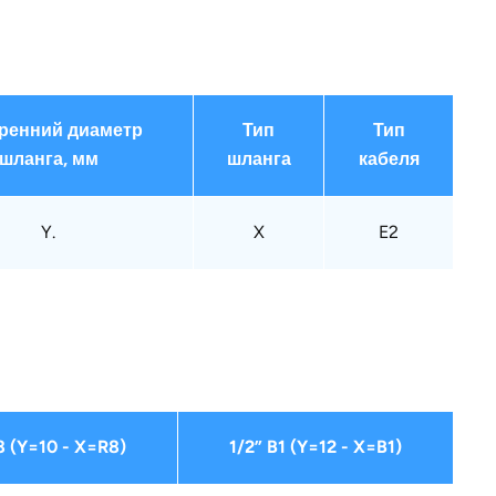
ренний диаметр
Тип
Тип
шланга, мм
шланга
кабеля
Y.
X
E2
8 (Y=10 - X=R8)
1/2” B1 (Y=12 - X=B1)