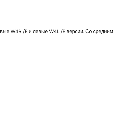
272
37
авые W4R /E и левые W4L /E версии. Со средним
112
для четырёх шлангов и одного кабеля
370
Германия