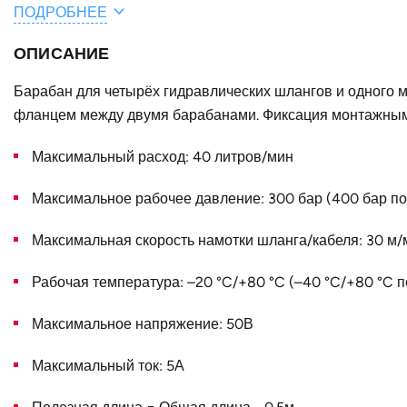
ПОДРОБНЕЕ
E, мм
ОПИСАНИЕ
C, мм
B, мм
Барабан для четырёх гидравлических шлангов и одного 
фланцем между двумя барабанами. Фиксация монтажным
Конструктивное исполнение
Максимальный расход: 40 литров/мин
Наружный диаметр D, мм
Страна
Максимальное рабочее давление: 300 бар (400 бар по
Максимальная скорость намотки шланга/кабеля: 30 м/
Рабочая температура: –20 °C/+80 °C (–40 °C/+80 °C п
Максимальное напряжение: 50В
Максимальный ток: 5А