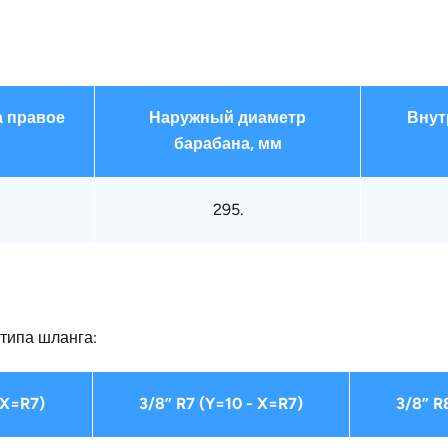
 правое
Наружный диаметр
Внут
барабана, мм
295.
типа шланга:
 X=R7)
3/8” R7 (Y=10 - X=R7)
3/8” R