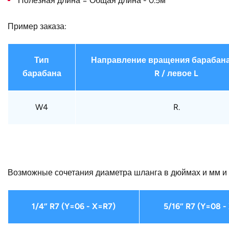
Полезная длина = Общая длина - 0.5м
Пример заказа:
Тип
Направление вращения барабана
барабана
R / левое L
W4
R.
Возможные сочетания диаметра шланга в дюймах и мм и 
1/4” R7 (Y=06 - X=R7)
5/16” R7 (Y=08 -