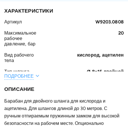
ХАРАКТЕРИСТИКИ
Артикул
W9203.0808
Максимальное
20
рабочее
давление, бар
Вид рабочего
кислород, ацетилен
тела
Тип шланга
Ø 8x15 двойной
ПОДРОБНЕЕ
Общая длина
30
шланга /
ОПИСАНИЕ
кабеля, м
Барабан для двойного шланга для кислорода и
A, мм
403
ацетилена. Для шлангов длиной до 30 метров. С
C, мм
ручным отпираемым пружинным замком для высокой
300
безопасности на рабочем месте. Опционально
D, мм
378