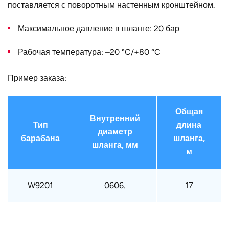
поставляется с поворотным настенным кронштейном.
B, мм
478
Максимальное давление в шланге: 20 бар
Конструктивное
для двойного шланга
исполнение
Рабочая температура: –20 °C/+80 °C
Наружный
478
диаметр D, мм
Пример заказа:
Тип крепления
W 9253
(барабан)
Общая
Внутренний
Тип
длина
Страна
Германия
диаметр
барабана
шланга,
шланга, мм
м
W9201
0606.
17