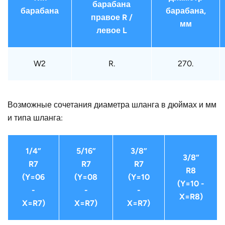
барабана
барабана
барабана,
правое R /
мм
левое L
W2
R.
270.
Возможные сочетания диаметра шланга в дюймах и мм
и типа шланга:
1/4”
5/16”
3/8”
3/8”
R7
R7
R7
R8
(Y=06
(Y=08
(Y=10
(Y=10 -
-
-
-
X=R8)
X=R7)
X=R7)
X=R7)