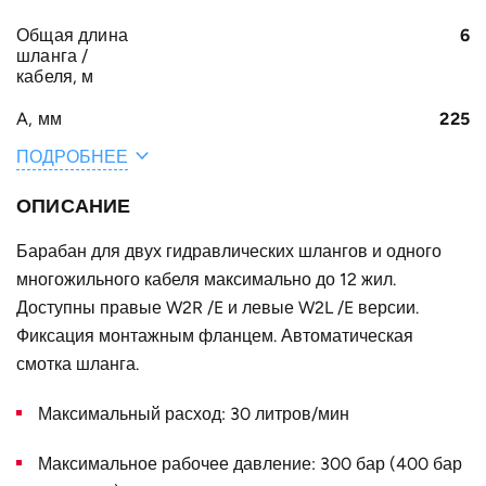
Общая длина
6
шланга /
кабеля, м
A, мм
225
ПОДРОБНЕЕ
E, мм
272
C, мм
37
ОПИСАНИЕ
B, мм
82
Барабан для двух гидравлических шлангов и одного
многожильного кабеля максимально до 12 жил.
Конструктивное
для двух шлангов и одного кабеля
Доступны правые W2R /E и левые W2L /E версии.
исполнение
Фиксация монтажным фланцем. Автоматическая
Наружный
340
смотка шланга.
диаметр D, мм
Страна
Максимальный расход: 30 литров/мин
Германия
Максимальное рабочее давление: 300 бар (400 бар