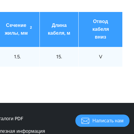
Отвод
Сечение
Длина
2
кабеля
жилы, мм
кабеля, м
вниз
1.5.
15.
V
талоги PDF
Написать нам
лезная информация