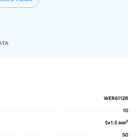
АТА
WER6112R
10
2
5x1.5 мм
50