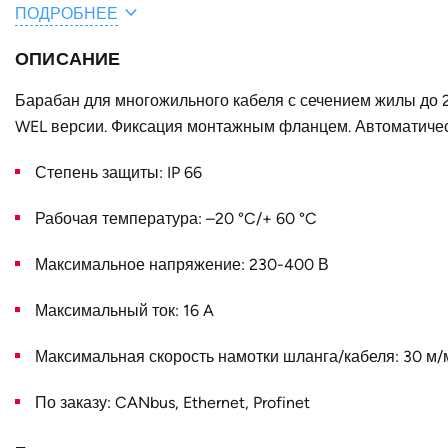
ПОДРОБНЕЕ
A, мм
ОПИСАНИЕ
E, мм
C, мм
Барабан для многожильного кабеля с сечением жилы до 
WEL версии. Фиксация монтажным фланцем. Автоматичес
D, мм
Степень защиты: IP 66
B, мм
Конструктивное исполнение
Рабочая температура: –20 °C/+ 60 °C
Наружный диаметр D, мм
Максимальное напряжение: 230-400 В
Страна
Максимальный ток: 16 A
Максимальная скорость намотки шланга/кабеля: 30 м/
По заказу: CANbus, Ethernet, Profinet