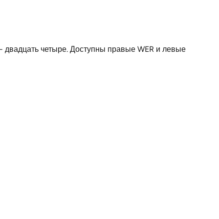
размеры по запросу
размеры по запросу
 - двадцать четыре. Доступны правые WER и левые
размеры по запросу
размеры по запросу
размеры по запросу
для одного кабеля
размеры по запросу
Германия