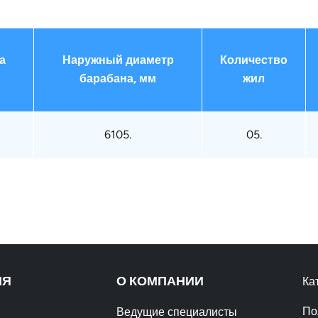
а
Наружный диаметр
Количество
барабана, мм
жил
6105.
05.
ИЯ
О КОМПАНИИ
Ка
По
Ведущие специалисты