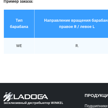
Пример заказа:
Тип
Направление вращения барабан
барабана
правое R / левое L
WE
R.
ПРОДУКЦ
эксклюзивный дистрибьютор WINKEL
Подшипники