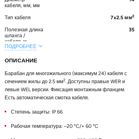
кабеля, мм, мм
2
Тип кабеля
7x2.5 мм
Полезная длина
35
шланга /
кабеля, м
ПОДРОБНЕЕ
A, мм
размеры по запросу
ОПИСАНИЕ
E, мм
размеры по запросу
Барабан для многожильного (максимум 24) кабеля с
C, мм
размеры по запросу
2
сечением жилы до 2.5 мм
. Доступны правые WER и
левые WEL версии. Фиксация монтажным фланцем.
D, мм
размеры по запросу
Есть автоматическая смотка кабеля.
B, мм
размеры по запросу
Степень защиты: IP 66
Конструктивное
для одного кабеля
исполнение
Рабочая температура: –20 °C/+ 60 °C
Наружный
размеры по запросу
диаметр D, мм