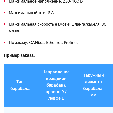
Максимальное напряжение: 230-400 В
Страна
Германия
Максимальный ток: 16 A
Максимальная скорость намотки шланга/кабеля: 30
м/мин
По заказу: CANbus, Ethernet, Profinet
Пример заказа:
Направление
Наружный
вращения
Тип
диаметр
барабана
барабана
барабана,
правое R /
мм
левое L