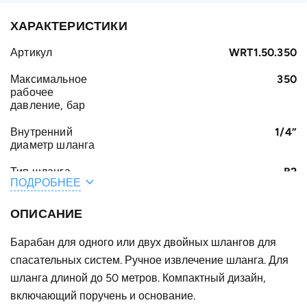
ХАРАКТЕРИСТИКИ
Артикул
WRT1.50.350
Максимальное
350
рабочее
давление, бар
Внутренний
1/4”
диаметр шланга
Тип шланга
B2
ПОДРОБНЕЕ
Общая длина
50
шланга /
ОПИСАНИЕ
кабеля, м
Барабан для одного или двух двойных шлангов для
A, мм
620
спасательных систем. Ручное извлечение шланга. Для
C, мм
шланга длиной до 50 метров. Компактный дизайн,
150
включающий поручень и основание.
B, мм
210