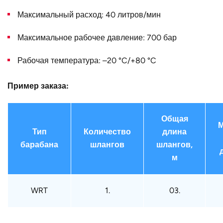
Максимальный расход: 40 литров/мин
Конструктивное
для двойного шланга
исполнение
Максимальное рабочее давление: 700 бар
Наружный
520
диаметр D, мм
Рабочая температура: –20 °C/+80 °C
Страна
Германия
Пример заказа:
Общая
М
Тип
Количество
длина
барабана
шлангов
шлангов,
м
WRT
1.
03.