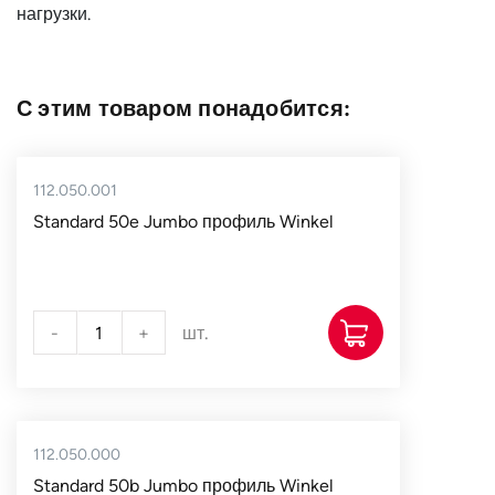
нагрузки.
Тип профиля
Standard 50
Тип
с эксцентриком
подшипника
С этим товаром понадобится:
Тип крепёжного
AP 93-Q
фланца
112.050.001
Внутренний
150
Standard 50e Jumbo профиль Winkel
диаметр d, мм
Ширина без
110-114
цапфы h, мм
-
+
шт.
T, мм
218
Страна
Германия
112.050.000
Standard 50b Jumbo профиль Winkel