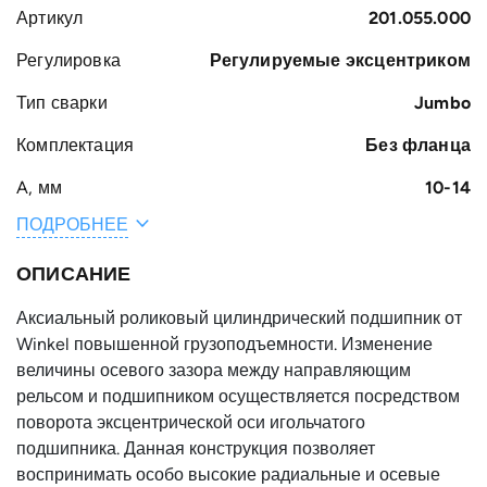
Артикул
201.055.000
Регулировка
Регулируемые эксцентриком
Тип сварки
Jumbo
Комплектация
Без фланца
A, мм
10-14
ПОДРОБНЕЕ
Общая ширина
135-139
H, мм
ОПИСАНИЕ
Вес, кг
50
Аксиальный роликовый цилиндрический подшипник от
Ширина S, мм
90
Winkel повышенной грузоподъемности. Изменение
величины осевого зазора между направляющим
B, мм
85
рельсом и подшипником осуществляется посредством
Наружный
320
поворота эксцентрической оси игольчатого
диаметр
подшипника. Данная конструкция позволяет
подшипника D,
воспринимать особо высокие радиальные и осевые
мм