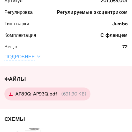
Артикул
201.055.001
Регулировка
Регулируемые эксцентриком
Тип сварки
Jumbo
Комплектация
С фланцем
Вес, кг
72
ПОДРОБНЕЕ
Наружный
320
диаметр
подшипника D,
мм
ФАЙЛЫ
Тип профиля
Standard 50
AP89Q-AP93Q.pdf
(691.90 KB)
Тип
с фланцем
подшипника
Тип крепёжного
AP 93-Q
СХЕМЫ
фланца