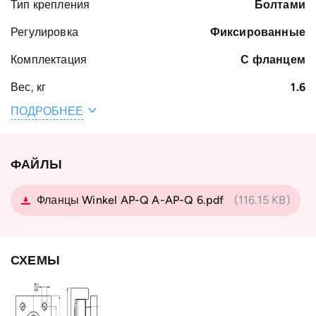
Тип крепления
Болтами
Регулировка
Фиксированные
Комплектация
С фланцем
Вес, кг
1.6
ПОДРОБНЕЕ
Наружный
73.8
диаметр
подшипника D,
мм
ФАЙЛЫ
Тип профиля
PR 1 NbV
Фланцы Winkel AP-Q A-AP-Q 6.pdf
(116.15 KB)
Тип
с фланцем
подшипника
Тип крепёжного
AP 1-Q
СХЕМЫ
фланца
Страна
Германия