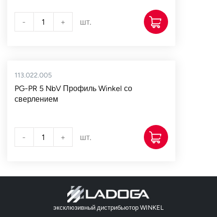
-
+
шт.
113.022.005
PG-PR 5 NbV Профиль Winkel со
сверлением
-
+
шт.
эксклюзивный дистрибьютор WINKEL