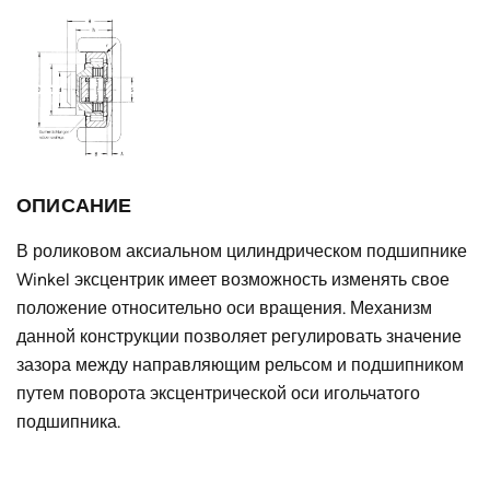
мм
Тип профиля
PR 5 NbV
Тип
с эксцентриком
подшипника
Тип крепёжного
AP 4-Q
фланца
ОПИСАНИЕ
Внутренний
60
диаметр d, мм
В роликовом аксиальном цилиндрическом подшипнике
Winkel эксцентрик имеет возможность изменять свое
Ширина без
56-60
положение относительно оси вращения. Механизм
цапфы h, мм
данной конструкции позволяет регулировать значение
T, мм
80
зазора между направляющим рельсом и подшипником
путем поворота эксцентрической оси игольчатого
Страна
Германия
подшипника.