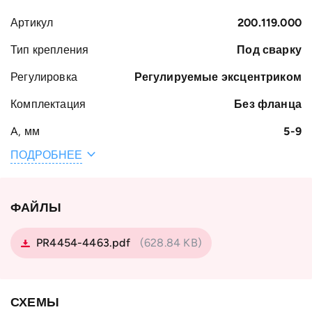
Артикул
200.119.000
Тип крепления
Под сварку
Регулировка
Регулируемые эксцентриком
Комплектация
Без фланца
A, мм
5-9
ПОДРОБНЕЕ
Общая ширина
72.3-76.3
H, мм
Вес, кг
4.0
ФАЙЛЫ
Ширина S, мм
34
PR4454-4463.pdf
(628.84 KB)
B, мм
37
Наружный
127.8
диаметр
СХЕМЫ
подшипника D,