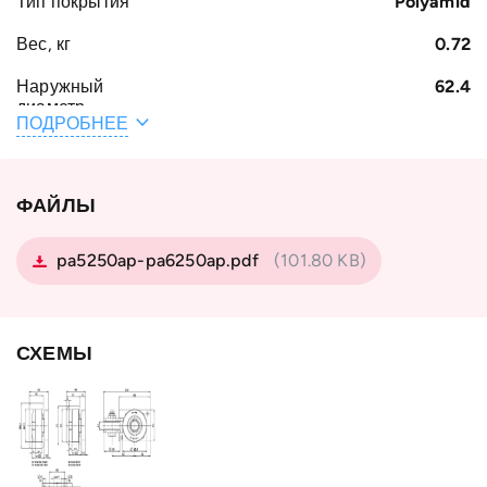
Тип покрытия
Polyamid
Вес, кг
0.72
Наружный
62.4
диаметр
ПОДРОБНЕЕ
подшипника D,
мм
Тип профиля
Standard 0 NbV
ФАЙЛЫ
Тип
с покрытием POLYAMID
подшипника
pa5250ap-pa6250ap.pdf
(101.80 KB)
Страна
Германия
СХЕМЫ