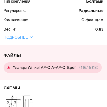
Тип крепления
Болтами
Регулировка
Радиальные
Комплектация
С фланцем
Вес, кг
0.83
ПОДРОБНЕЕ
Наружный
62.5
диаметр
подшипника D,
мм
ФАЙЛЫ
Тип профиля
Standard 0 NbV
Фланцы Winkel AP-Q A-AP-Q 6.pdf
(116.15 KB)
Тип
с фланцем
подшипника
Тип крепёжного
AP 0-Q
СХЕМЫ
фланца
Страна
Германия